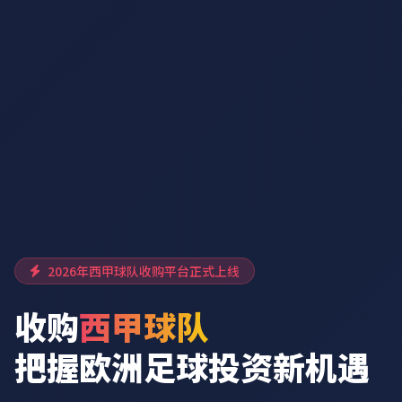
2026年西甲球队收购平台正式上线
收购
西甲球队
把握欧洲足球投资新机遇